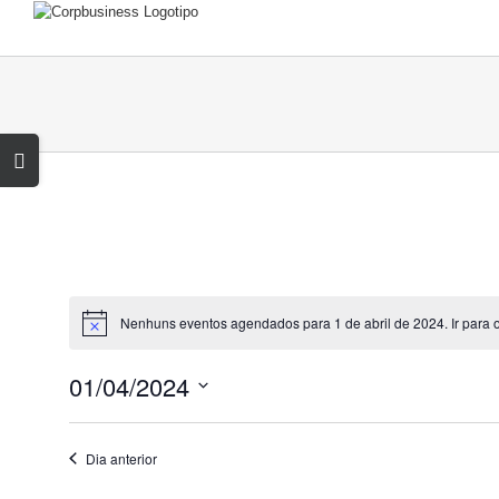
Skip
to
content
Toggle
Sliding
Bar
Area
Nenhuns eventos agendados para 1 de abril de 2024. Ir para 
Notice
01/04/2024
Selecione
a
CORPBUSINESS
Dia anterior
data.