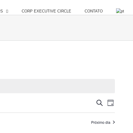
OS
CORP EXECUTIVE CIRCLE
CONTATO
Pesquisa
Navegação
Procurar
Dia
e
do
eventos
navegação
visual
de
Evento
Próximo dia
visuais
de