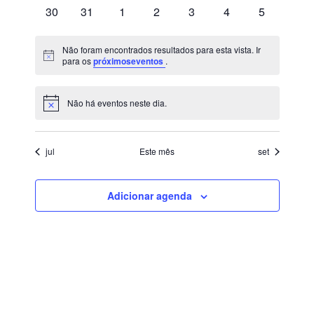
30
31
1
2
3
4
de
5
Vamos virar o jogo na Saúde Corporativa?
28 de janeiro de 2021
Eventos
Não foram encontrados resultados para esta vista. Ir
Notice
para os
próximoseventos
.
A indústria em tempos de COVID-19
23 de junho de 2020
Não há eventos neste dia.
Notice
jul
Este mês
set
CURTA NOSSA PÁGINA:
Adicionar agenda
Copyright © 2026 CorpBusiness.