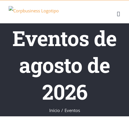
Skip
to
content
Eventos de
agosto de
2026
Início
/
Eventos