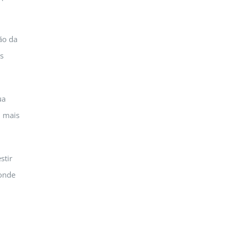
ão da
s
ua
m mais
stir
 onde