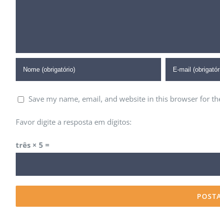
CORPBUSINESS
São Paulo - SP
+55 (11) 91625-4300
Save my name, email, and website in this browser for t
contato@corpbusiness.com.br
Favor digite a resposta em dígitos:
Segunda - Sexta: 9:00 - 18:00
três × 5 =