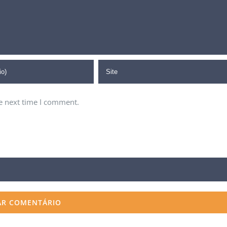
POSTS RECENTES
A revolução da Inteligência Artificial: como a IA
está transformando nosso mundo
he next time I comment.
28 de fevereiro de 2023
Vamos virar o jogo na Saúde Corporativa?
28 de janeiro de 2021
A indústria em tempos de COVID-19
23 de junho de 2020