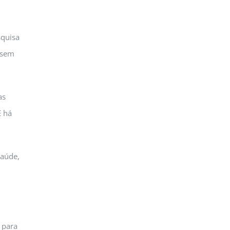
squisa
 sem
as
E há
saúde,
 para