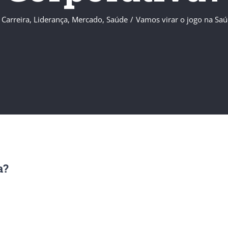
,
Carreira
,
Liderança
,
Mercado
,
Saúde
/
Vamos virar o jogo na Saú
a?