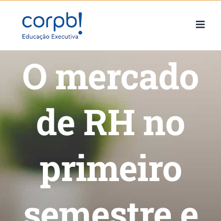
Skip
to
content
O mercado
de RH no
primeiro
semestre e