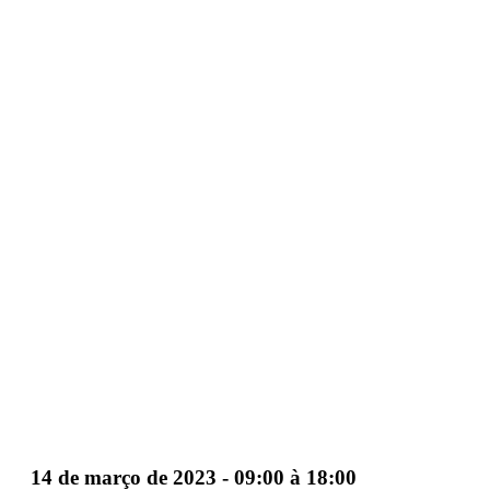
15º Edição de Univer
14 de março de 2023 - 09:00
à
18:00