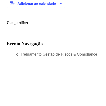
Adicionar ao calendário
Compartilhe:
Facebook
Twitter
Linkedin
Whatsapp
Google+
Email
Evento Navegação
Treinamento Gestão de Riscos & Compliance