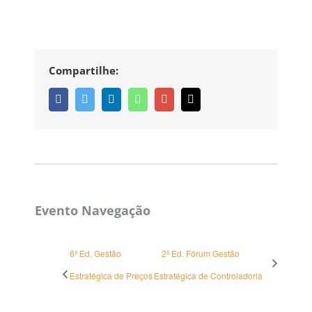
Compartilhe:
Facebook
Twitter
Linkedin
Whatsapp
Google+
Email
Evento Navegação
6º Ed. Gestão
2ª Ed. Fórum Gestão
Estratégica de Preços
Estratégica de Controladoria
CORPBUSINESS