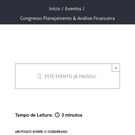
Início
/
Eventos
/
Congresso
Congresso Planejamento & Análise Financeira
Planejamento &
Análise Financeira
17 de outubro de 2023 -
×
09:00
à
18:00
ESTE EVENTO JÁ PASSOU.
Tempo de Leitura:
3 minutos
UM POUCO SOBRE O CONGRESSO