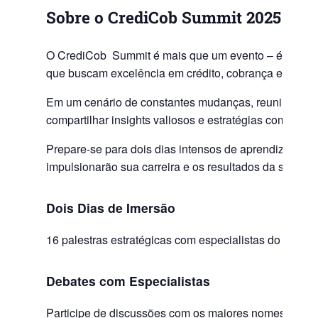
Sobre o CrediCob
Summit 2025
O CrediCob Summit é mais que um evento – é uma
e
que buscam excelência em crédito, cobrança e gestão 
Em um cenário de constantes mudanças, reunimos os 
compartilhar insights valiosos e estratégias comprova
Prepare-se para dois dias intensos de aprendizado, n
impulsionarão sua carreira e os resultados da sua em
Dois Dias de Imersão
16 palestras estratégicas com especialistas do merc
Debates com Especialistas
Participe de discussões com os maiores nomes do me