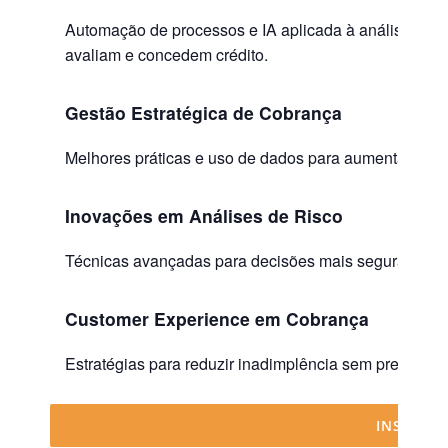
Automação de processos e IA aplicada à análise de r
avaliam e concedem crédito.
Gestão Estratégica de Cobrança
Melhores práticas e uso de dados para aumentar a re
Inovações em Análises de Risco
Técnicas avançadas para decisões mais seguras e efi
Customer Experience em Cobrança
Estratégias para reduzir inadimplência sem prejudicar
INSCREVA