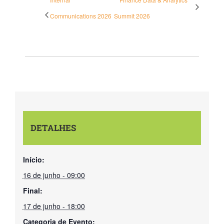
Communications 2026
Summit 2026
POSTS RECENTES
A revolução da Inteligência Artificial: como a IA está
transformando nosso mundo
28 de fevereiro de 2023
Vamos virar o jogo na Saúde Corporativa?
DETALHES
28 de janeiro de 2021
A indústria em tempos de COVID-19
Início:
23 de junho de 2020
16 de junho - 09:00
Final:
17 de junho - 18:00
CURTA NOSSA PÁGINA:
Categoria de Evento: