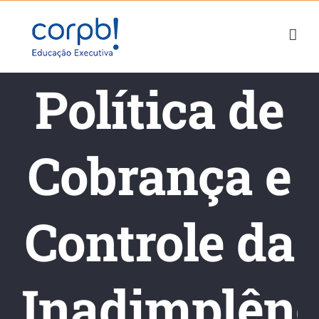
Skip
to
content
Política de
Cobrança e
Controle da
Inadimplênc
Política de