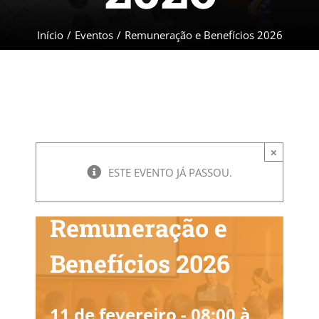
Início
/
Eventos
/
Remuneração e Benefícios 2026
×
ESTE EVENTO JÁ PASSOU.
Remuneração e
Benefícios 2026
11 de fevereiro - 08:00
à