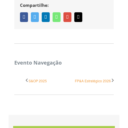
Compartilhe:
Facebook
Twitter
Linkedin
Whatsapp
Google+
Email
Evento Navegação
CORPBUSINESS
S&OP 2025
FP&A Estratégico 2026
São Paulo - SP
+55 (11) 91625-4300
contato@corpbusiness.com.br
Segunda - Sexta: 9:00 - 18:00