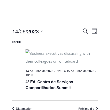
Segunda - Sexta: 9:00 - 18:00
POSTS RECENTES
14/06/2023
Procurar
Navega
Pesquisa
Dia
A revolução da Inteligência Artificial: como a IA está
eventos
do
Selecione
transformando nosso mundo
09:00
e
visual
a
28 de fevereiro de 2023
Evento
data.
navegaçã
Vamos virar o jogo na Saúde Corporativa?
de
28 de janeiro de 2021
14 de junho de 2023 - 09:00
à
15 de junho de 2023 -
13:00
4º Ed. Centro de Serviços
visuais
A indústria em tempos de COVID-19
Compartilhados Summit
23 de junho de 2020
de
Eventos
Dia anterior
Próximo dia