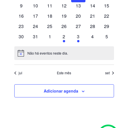
28 de fevereiro de 2023
9
10
11
12
13
14
15
Eventos
de
16
17
18
19
20
21
22
Vamos virar o jogo na Saúde Corporativa?
visuais
23
24
25
26
27
28
29
28 de janeiro de 2021
30
31
1
2
3
4
de
5
A indústria em tempos de COVID-19
Eventos
23 de junho de 2020
Não há eventos neste dia.
Notice
jul
Este mês
set
CURTA NOSSA PÁGINA:
Adicionar agenda