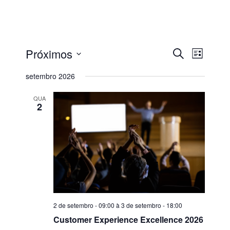
Próximos
Procurar
Navega
Pesquisa
Lista
eventos
do
Selecione
setembro 2026
e
visual
a
QUA
Evento
data.
2
navegaçã
de
visuais
CORPBUSINESS
de
São Paulo - SP
+55 (11) 91625-4300
2 de setembro - 09:00
à
3 de setembro - 18:00
Eventos
Customer Experience Excellence 2026
contato@corpbusiness.com.br