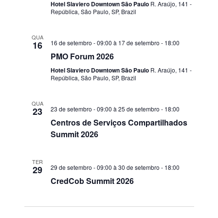
Hotel Slaviero Downtown São Paulo
R. Araújo, 141 -
Segunda - Sexta: 9:00 - 18:00
República, São Paulo, SP, Brazil
QUA
16 de setembro - 09:00
à
17 de setembro - 18:00
16
POSTS RECENTES
PMO Forum 2026
Hotel Slaviero Downtown São Paulo
R. Araújo, 141 -
A revolução da Inteligência Artificial: como a IA está
República, São Paulo, SP, Brazil
transformando nosso mundo
QUA
28 de fevereiro de 2023
23 de setembro - 09:00
à
25 de setembro - 18:00
23
Centros de Serviços Compartilhados
Vamos virar o jogo na Saúde Corporativa?
Summit 2026
28 de janeiro de 2021
TER
29 de setembro - 09:00
à
30 de setembro - 18:00
29
A indústria em tempos de COVID-19
CredCob Summit 2026
23 de junho de 2020