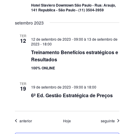
Hotel Slaviero Downtown São Paulo - Rua: Araujo,
141 Republica - São Paulo - (11) 3504-3959
POSTS RECENTES
setembro 2023
A revolução da Inteligência Artificial: como a IA está
TER
transformando nosso mundo
12 de setembro de 2023 - 09:00
à
13 de setembro de
12
2023 - 18:00
28 de fevereiro de 2023
Treinamento Benefícios estratégicos e
Resultados
Vamos virar o jogo na Saúde Corporativa?
100% ONLINE
28 de janeiro de 2021
TER
19 de setembro de 2023 - 09:00
à
18:00
19
A indústria em tempos de COVID-19
6º Ed. Gestão Estratégica de Preços
23 de junho de 2020
Eventos
Eventos
anterior
Hoje
seguinte
CURTA NOSSA PÁGINA: