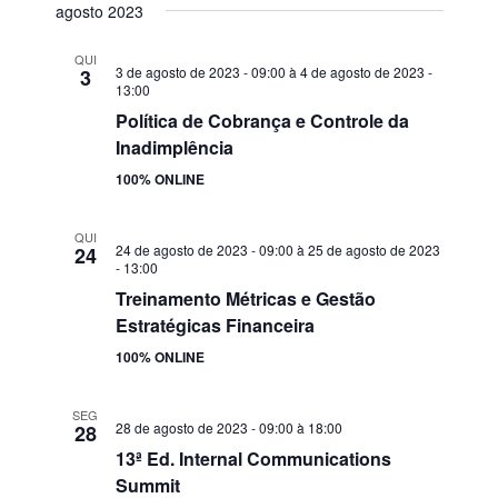
agosto 2023
QUI
3 de agosto de 2023 - 09:00
à
4 de agosto de 2023 -
3
13:00
Política de Cobrança e Controle da
Inadimplência
100% ONLINE
QUI
24 de agosto de 2023 - 09:00
à
25 de agosto de 2023
24
- 13:00
CORPBUSINESS
Treinamento Métricas e Gestão
Estratégicas Financeira
São Paulo - SP
100% ONLINE
+55 (11) 91625-4300
SEG
contato@corpbusiness.com.br
28 de agosto de 2023 - 09:00
à
18:00
28
Segunda - Sexta: 9:00 - 18:00
13ª Ed. Internal Communications
Summit