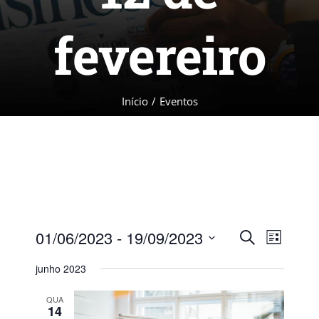
fevereiro
Início
/
Eventos
01/06/2023
 - 
19/09/2023
Procurar
Navega
Pesquisa
Lista
eventos
do
Selecione
junho 2023
e
visual
a
QUA
Evento
data.
14
navegaçã