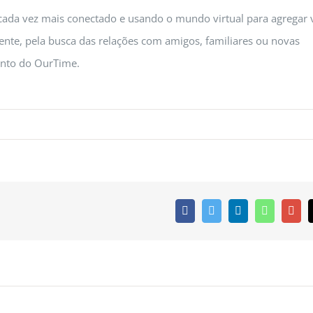
cada vez mais conectado e usando o mundo virtual para agregar 
mente, pela busca das relações com amigos, familiares ou novas
ento do OurTime.
Facebook
Twitter
Linkedin
Whatsapp
Goo