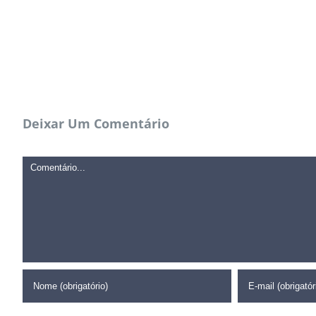
Deixar Um Comentário
Comentário
CORPBUSINESS
São Paulo - SP
+55 (11) 91625-4300