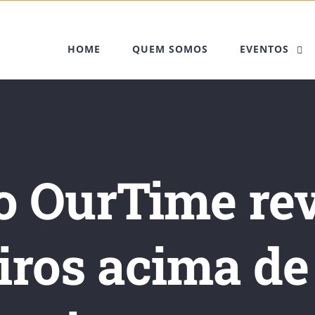
HOME
QUEM SOMOS
EVENTOS
o OurTime rev
eiros acima de